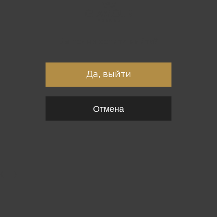
Вы точно хотите выйти?
Да, выйти
Отмена
{*
*}