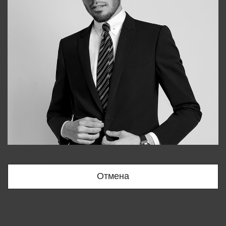
Bobur
+998909166696
Отмена