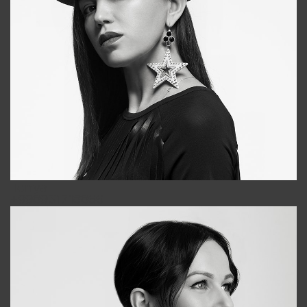
Tonya
+998931718866