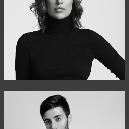
Elena
+998903282619