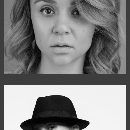
Galya
+998911648651