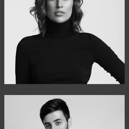
Elena
+998903282619