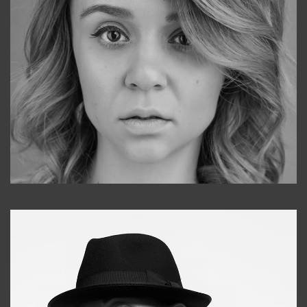
Galya
+998911648651