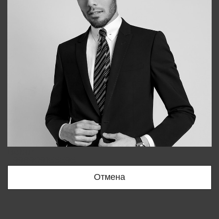
Bobur
+998909166696
Отмена