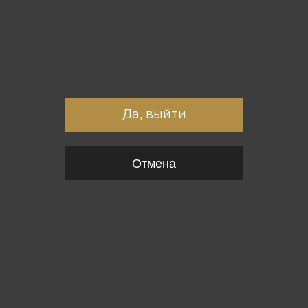
Вы точно хотите выйти?
Да, выйти
Отмена
{*
*}