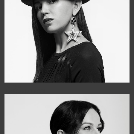
Tonya
+998931718866