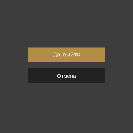
Вы точно хотите выйти?
Да, выйти
Отмена
{*
*}