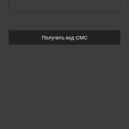
+ 998
Запросы обрабатываются с 11:00-20:00 по будням (Пн-Пт)
Получить код СМС