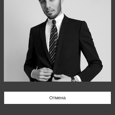
Bobur
+998909166696
Отмена