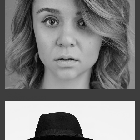
Galya
+998911648651