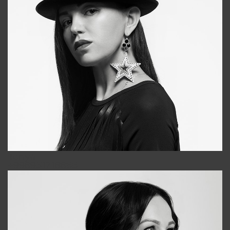
Tonya
+998931718866