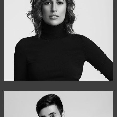
Elena
+998903282619