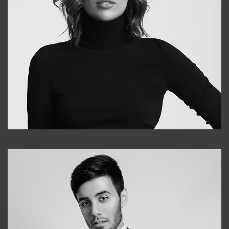
Elena
+998903282619