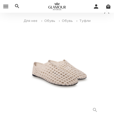
Для нее
› Обувь
› Обувь
› Туфли