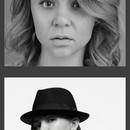
Galya
+998911648651