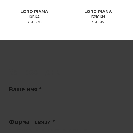
LORO PIANA
LORO PIANA
ЮБКА
БРЮКИ
ID: 48498
ID: 48495
Запрос цены
Ваше имя *
Формат связи *
Выберите удобный способ получения цен.