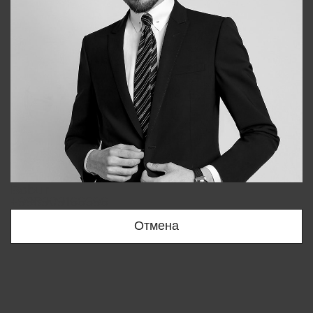
Bobur
+998909166696
Отмена