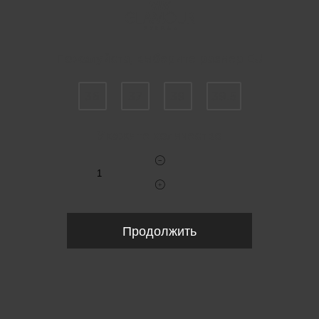
Пожалуйста, выберите размер EU
36
37
39
39.5
Укажите количество
Продолжить