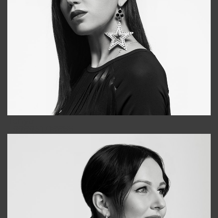
Tonya
+998931718866