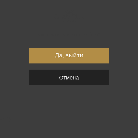
Вы точно хотите выйти?
Да, выйти
Отмена
{*
*}