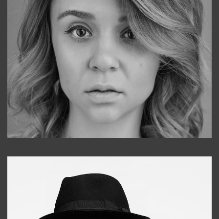
Galya
+998911648651