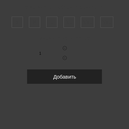
Пожалуйста, выберите размер INT
S
M
L
XL
XXL
3XL
Укажите количество
Добавить