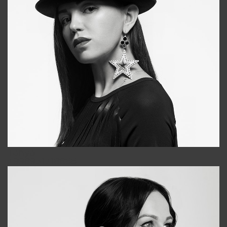
Tonya
+998931718866