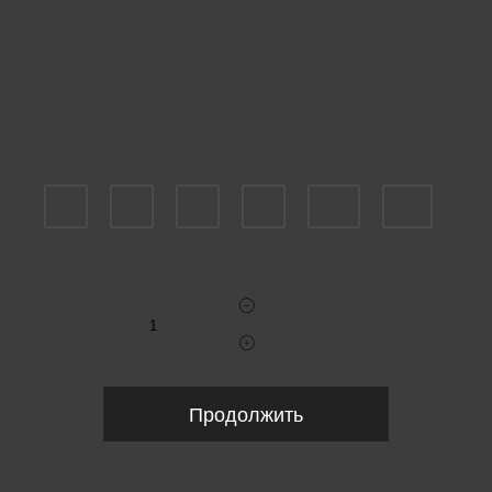
Пожалуйста, выберите размер INT
S
M
L
XL
XXL
3XL
Укажите количество
Продолжить