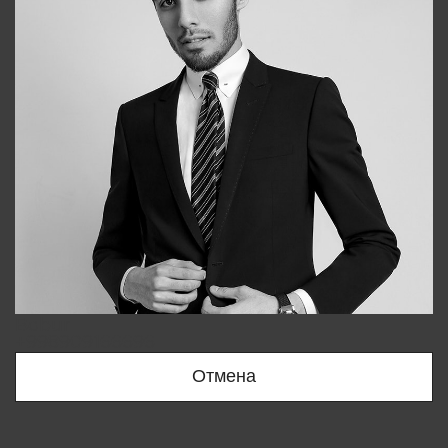
Bobur
+998909166696
Отмена