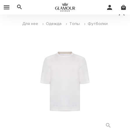
Для нее
› Одежда
› Топы
› Футболки