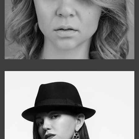
Galya
+998911648651