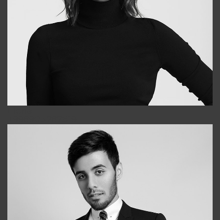
Elena
+998903282619