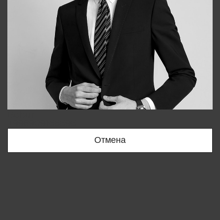
Bobur
+998909166696
Отмена