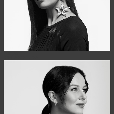
Tonya
+998931718866