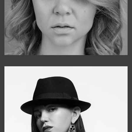
Galya
+998911648651