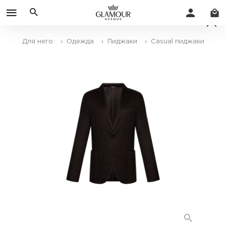
Для него
› Одежда
› Пиджаки
› Casual пиджаки