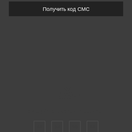
Получить код СМС
Пожалуйста, выберите размер IT
46
54
56
58