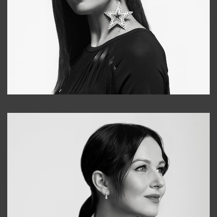
Tonya
+998931718866