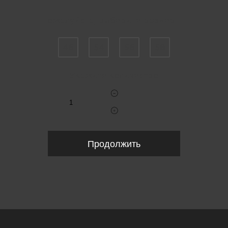
Пожалуйста, выберите размер IT
46
54
56
58
Укажите количество
Продолжить