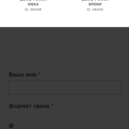
ЮБКА
БРЮКИ
ID: 48498
ID: 48495
Запрос цены
Ваше имя *
Формат связи *
Выберите удобный способ получения цен.
Обратный звонок