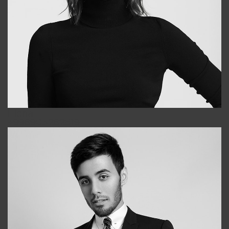
Elena
+998903282619