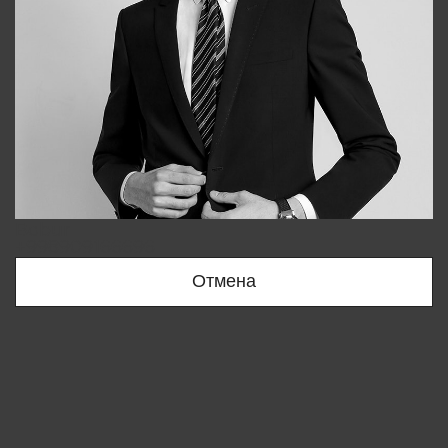
Bobur
+998909166696
Отмена