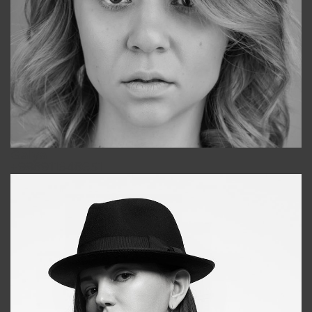
Galya
+998911648651