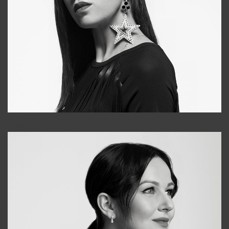
Tonya
+998931718866