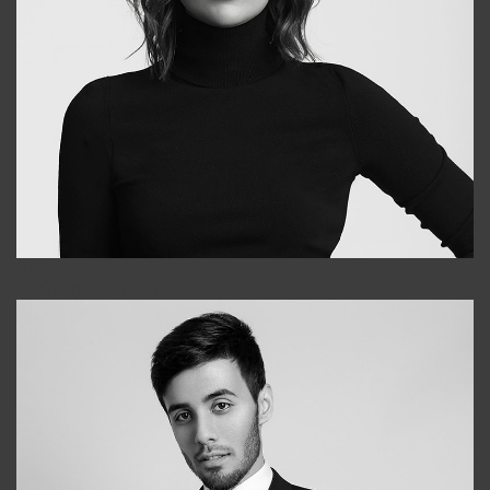
Elena
+998903282619