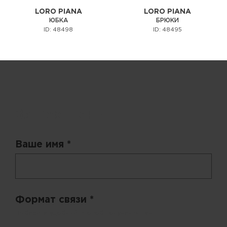
LORO PIANA
LORO PIANA
ЮБКА
БРЮКИ
ID: 48498
ID: 48495
Запрос цены
Ваше имя *
Формат связи *
Выберите удобный способ получения цен.