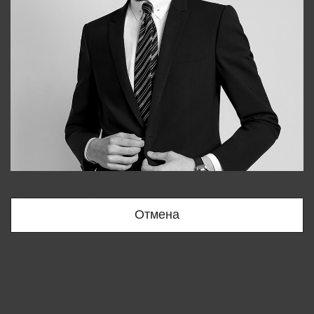
Bobur
+998909166696
Отмена