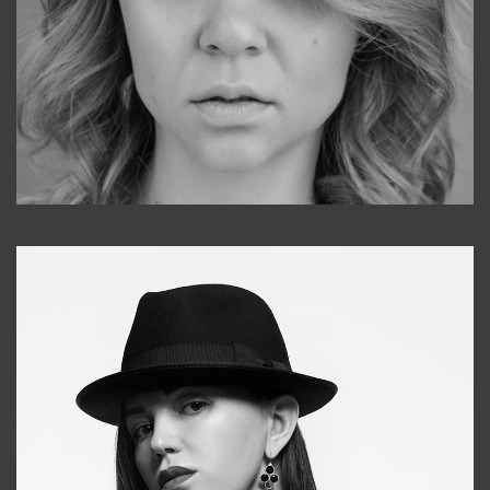
Galya
+998911648651