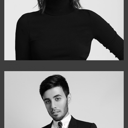
Elena
+998903282619