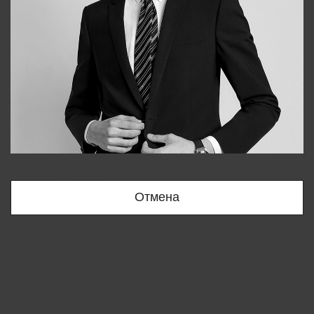
Bobur
+998909166696
Отмена