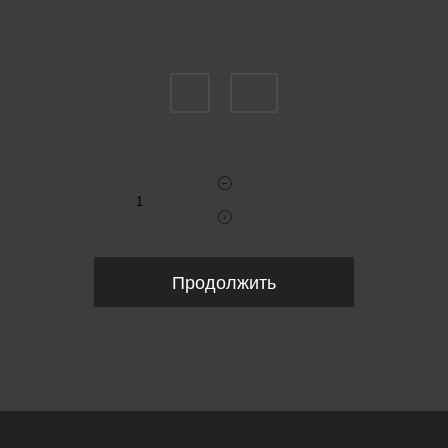
Пожалуйста, выберите размер INT
S
XXL
Укажите количество
Продолжить