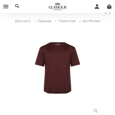
Для него
› Одежда
› Трикотаж
› Футболки