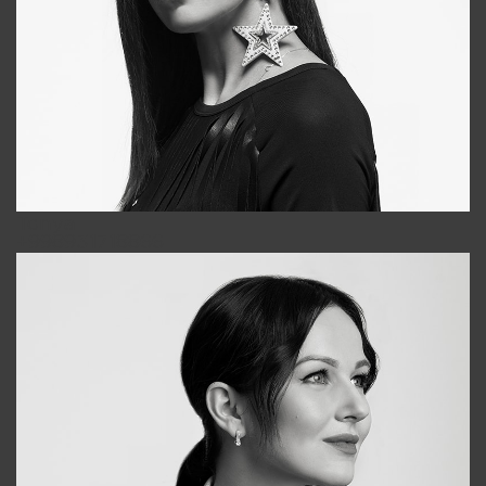
Tonya
+998931718866