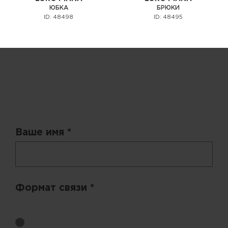
ЮБКА
БРЮКИ
ID: 48498
ID: 48495
Запрос цены
Ваше имя *
Формат связи *
Выберите удобный способ получения цен.
Обратный звонок