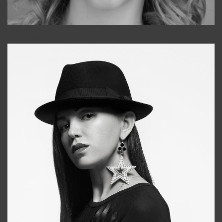
Galya
+998911648651