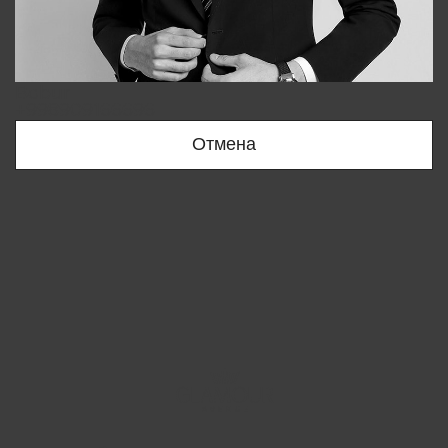
Bobur
+998909166696
Отмена