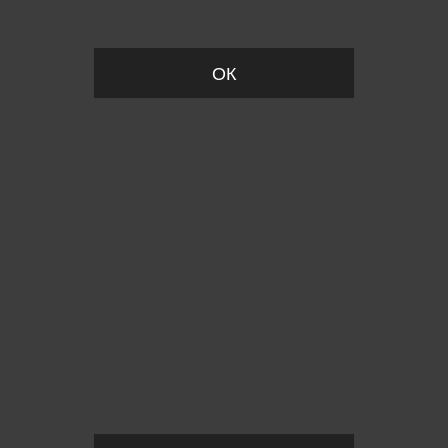
Вы удалили товар из корзины
ОК
Пожалуйста, установите размер