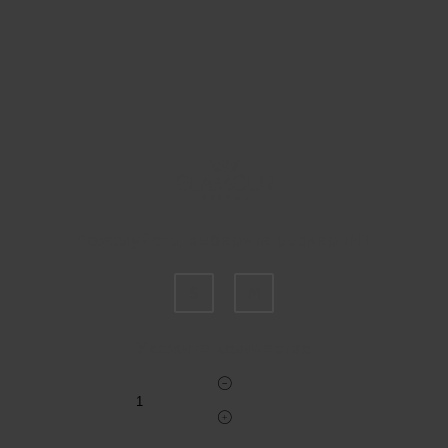
Пожалуйста, выберите размер INT
S
M
Укажите количество