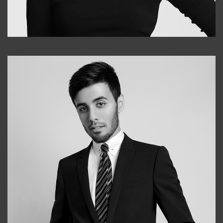
Elena
+998903282619