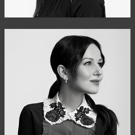
Tonya
+998931718866