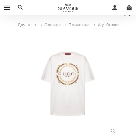
Для него
› Одежда
› Трикотаж
› Футболки