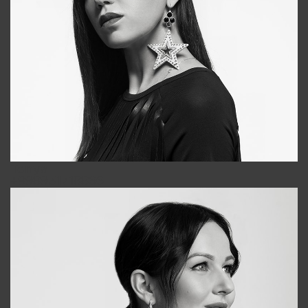
Tonya
+998931718866