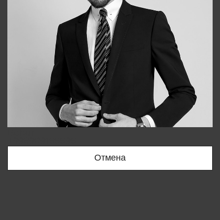
Bobur
+998909166696
Отмена