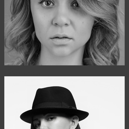
Galya
+998911648651