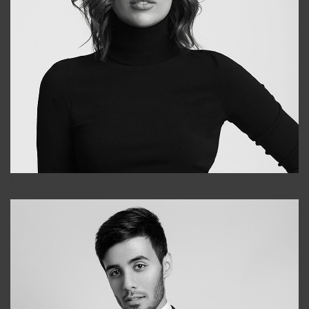
Elena
+998903282619