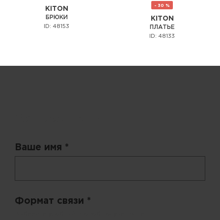
- 30 %
KITON
БРЮКИ
KITON
ID: 48153
ПЛАТЬЕ
ID: 48133
Запрос цены
Ваше имя *
Формат связи *
Выберите удобный способ получения цен.