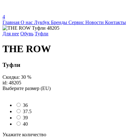
4
Главная
О нас
Лукбук
Бренды
Сервис
Новости
Контакты
Для нее
Обувь
Туфли
THE ROW
Туфли
Скидка: 30 %
id: 48205
Выберите размер (EU)
36
37.5
39
40
Укажите количество