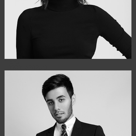
Elena
+998903282619