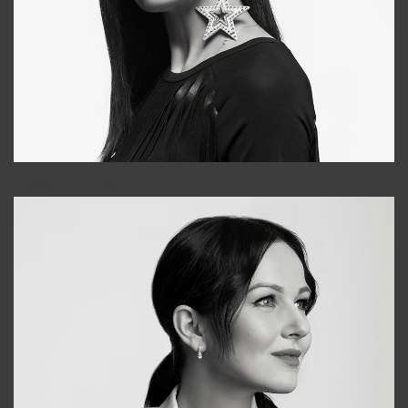
Tonya
+998931718866