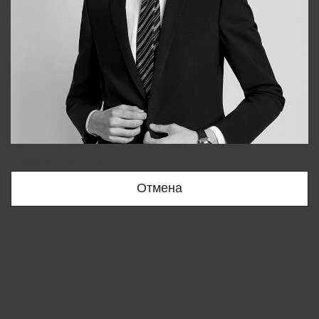
Bobur
+998909166696
Отмена