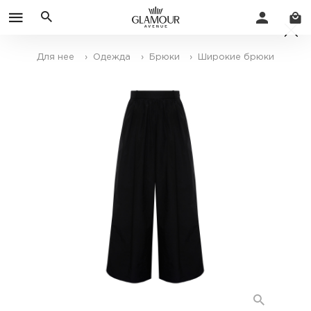
Для нее
› Одежда
› Брюки
› Широкие брюки