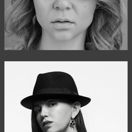
Galya
+998911648651