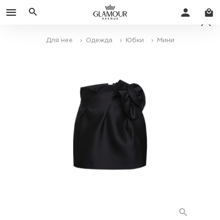
Для нее
› Одежда
› Юбки
› Мини