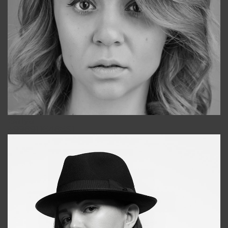
Galya
+998911648651