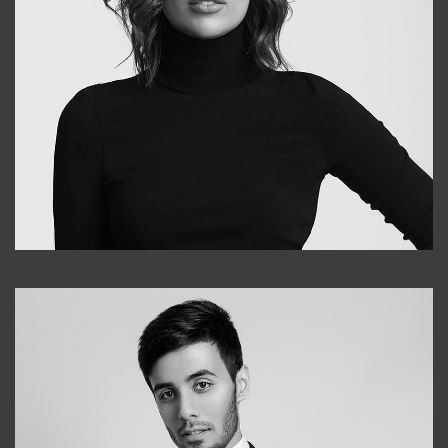
Elena
+998903282619