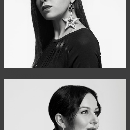
Tonya
+998931718866