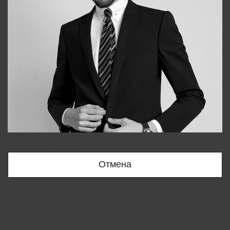
Bobur
+998909166696
Отмена