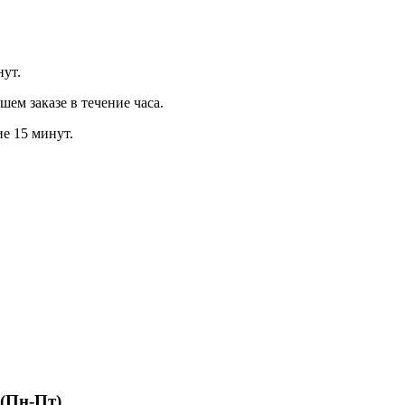
нут.
м заказе в течение часа.
ие 15 минут.
 (Пн-Пт)