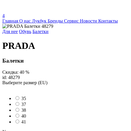
4
Главная
О нас
Лукбук
Бренды
Сервис
Новости
Контакты
Для нее
Обувь
Балетки
PRADA
Балетки
Скидка: 40 %
id: 48279
Выберите размер (EU)
35
37
38
40
41