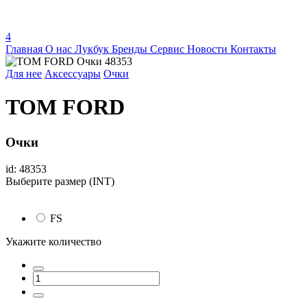
4
Главная
О нас
Лукбук
Бренды
Сервис
Новости
Контакты
Для нее
Аксессуары
Очки
TOM FORD
Очки
id: 48353
Выберите размер (INT)
FS
Укажите количество