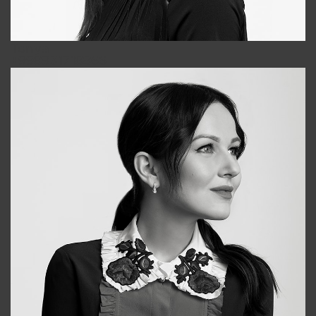
Tonya
+998931718866