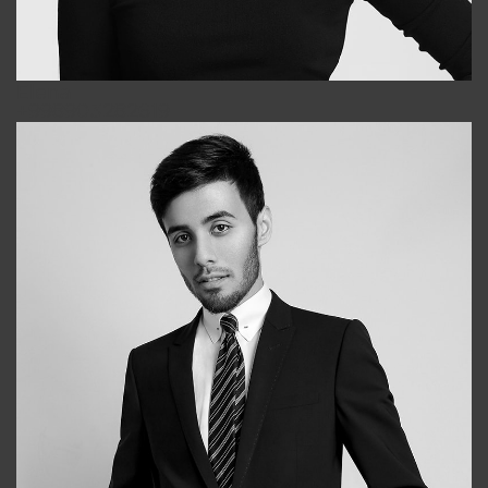
Elena
+998903282619