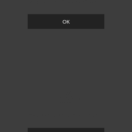
Вы удалили товар из корзины
ОК
Пожалуйста, установите размер