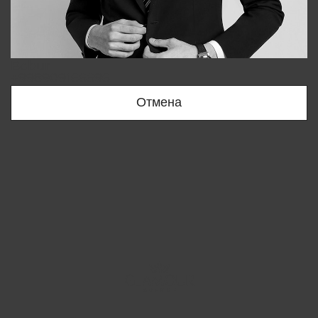
Bobur
+998909166696
Отмена