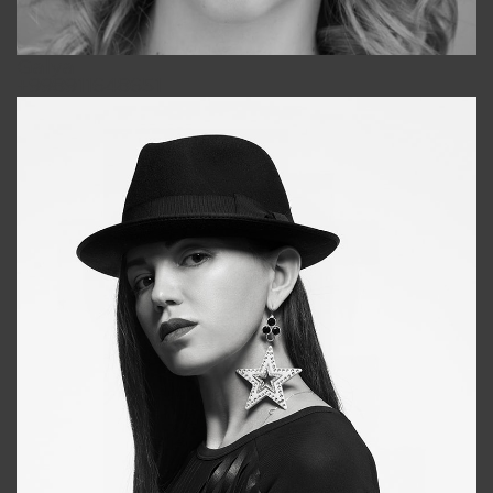
Galya
+998911648651