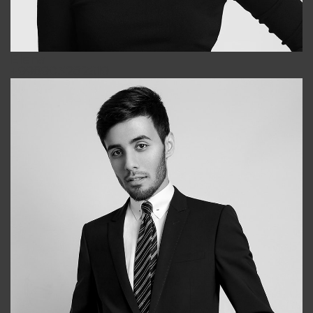
Elena
+998903282619