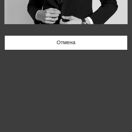
Bobur
+998909166696
Отмена