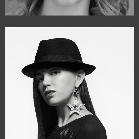
Galya
+998911648651