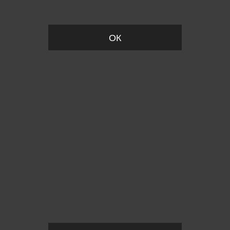
Вы удалили товар из корзины
ОК
Пожалуйста, установите размер