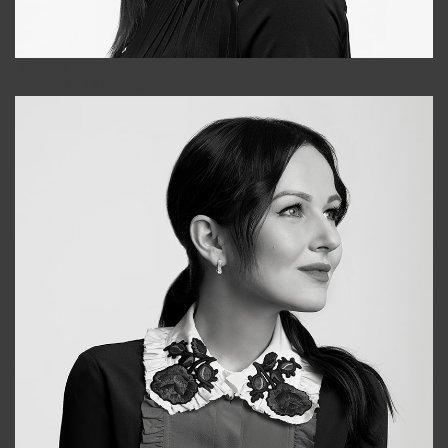
Tonya
+998931718866