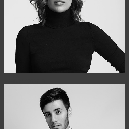
Elena
+998903282619