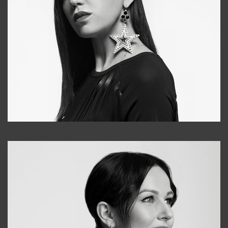
Tonya
+998931718866