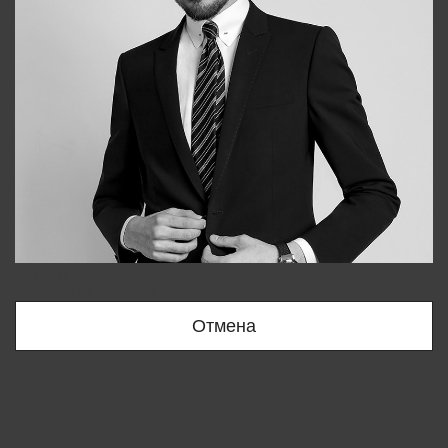
Bobur
+998909166696
Отмена