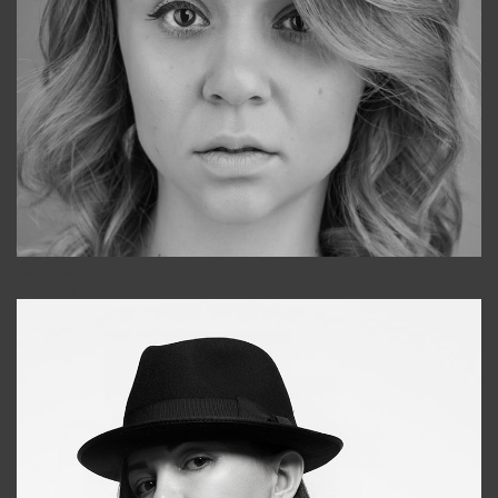
Galya
+998911648651