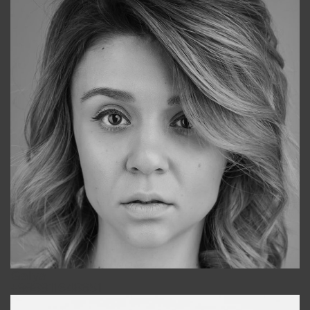
Galya
+998911648651