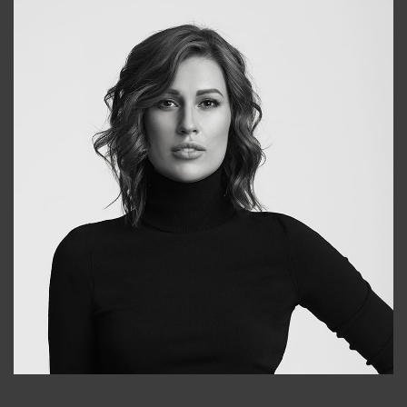
Elena
+998903282619