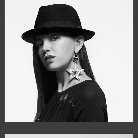
Tonya
+998931718866