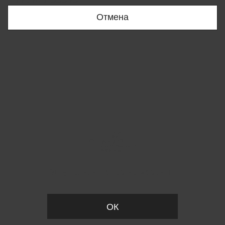
+998909166696
Отмена
Вы удалили товар из корзины
ОК