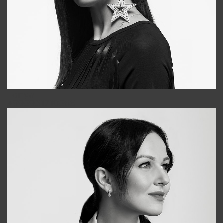
Tonya
+998931718866