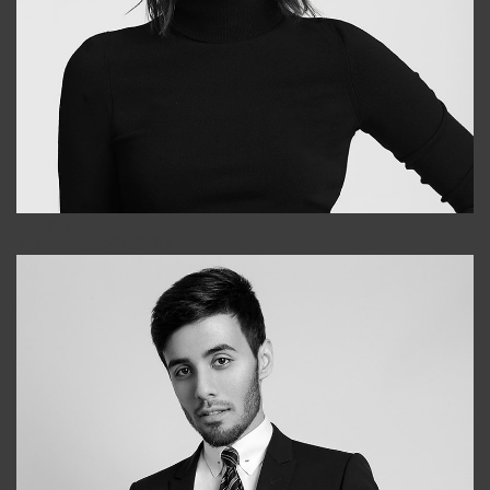
Elena
+998903282619