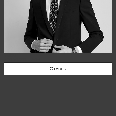
Bobur
+998909166696
Отмена