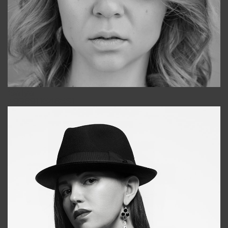
Galya
+998911648651