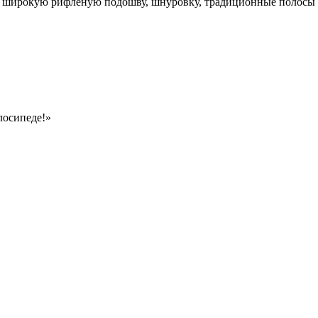
т широкую рифленую подошву, шнуровку, традиционные полосы б
лосипеде!»