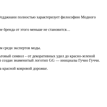
 Редджиани полностью характеризует философию Модного
ре бренда от этого меньше не становится…
м среди экспертов моды.
товый символ – от декоративных удил до красно-зеленой
 был создан знаменитый логотип GG — инициалы Гучио Гуччи.
на красной ковровой дорожке.