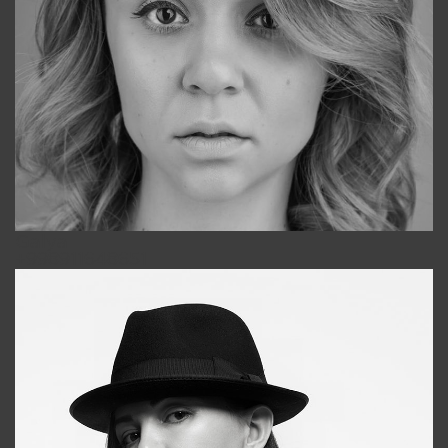
Galya
+998911648651