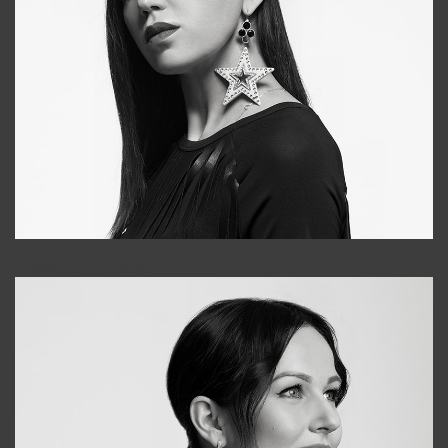
Tonya
+998931718866