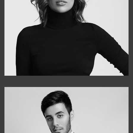
Elena
+998903282619