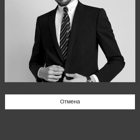
Bobur
+998909166696
Отмена