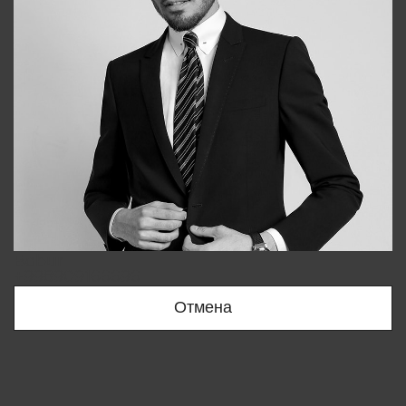
Bobur
+998909166696
Отмена