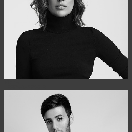
Elena
+998903282619