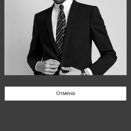
Bobur
+998909166696
Отмена