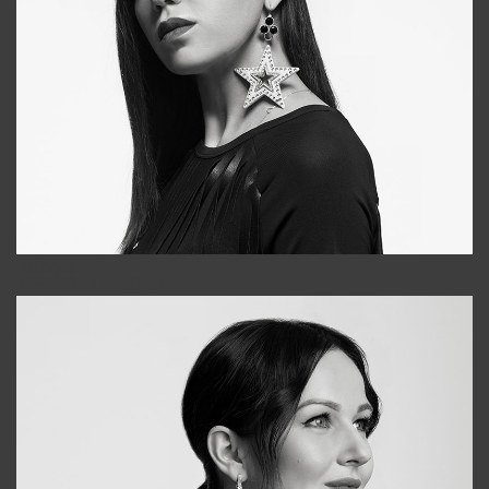
Tonya
+998931718866