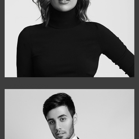
Elena
+998903282619