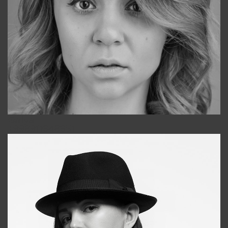
Galya
+998911648651