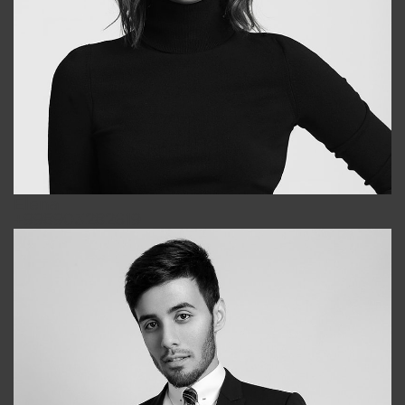
Elena
+998903282619