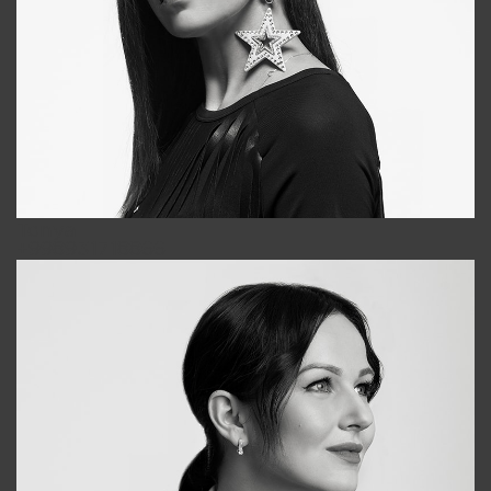
Tonya
+998931718866