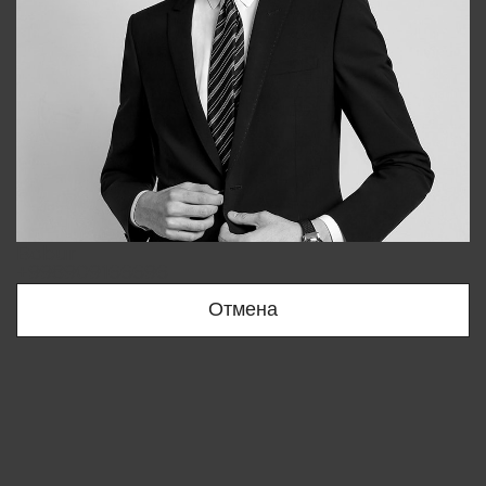
Bobur
+998909166696
Отмена