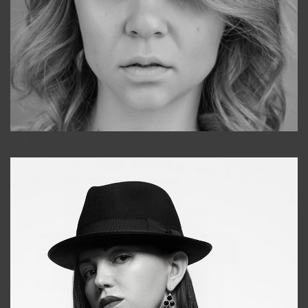
Galya
+998911648651