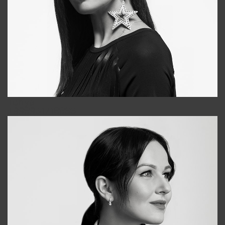
Tonya
+998931718866