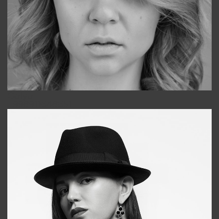
Galya
+998911648651