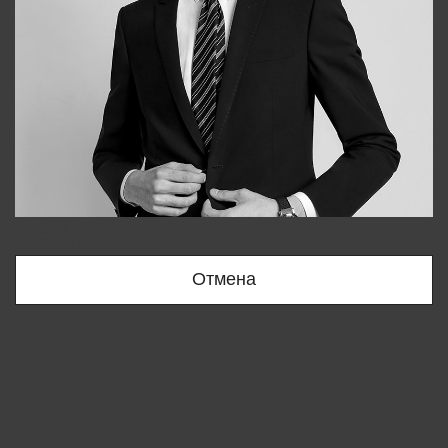
Bobur
+998909166696
Отмена