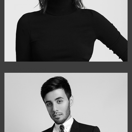
Elena
+998903282619