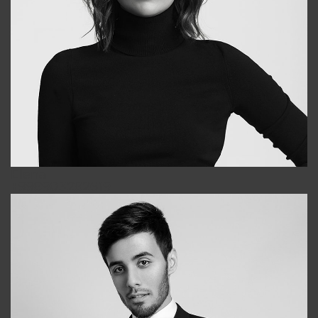
Elena
+998903282619