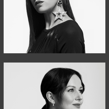
Tonya
+998931718866