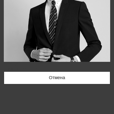
Bobur
+998909166696
Отмена