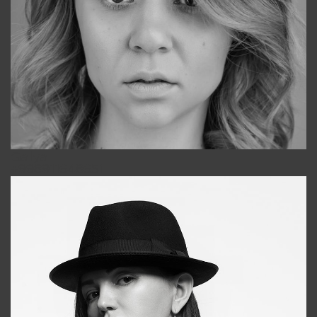
Galya
+998911648651