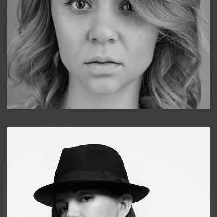
Galya
+998911648651