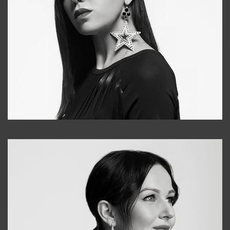
Tonya
+998931718866