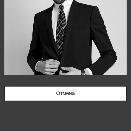
Bobur
+998909166696
Отмена