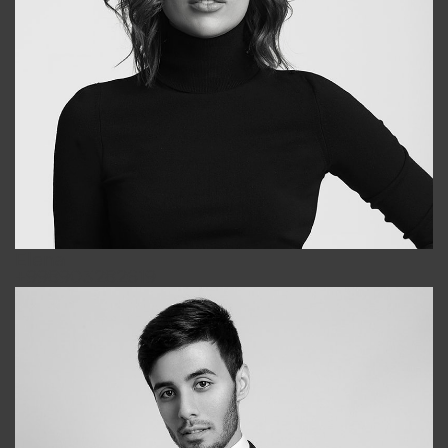
Elena
+998903282619