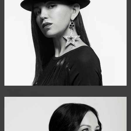
Tonya
+998931718866