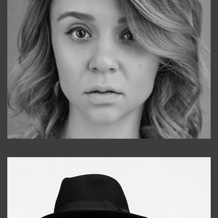
Galya
+998911648651