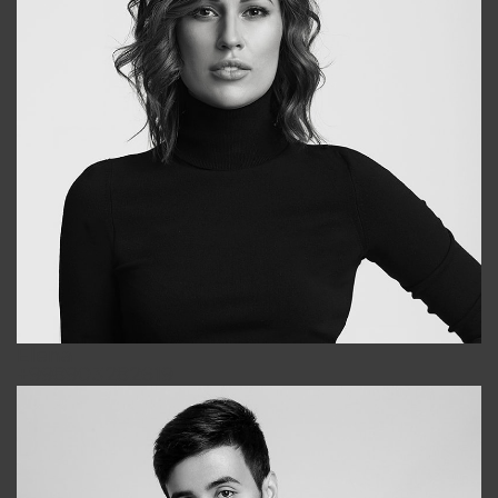
Elena
+998903282619