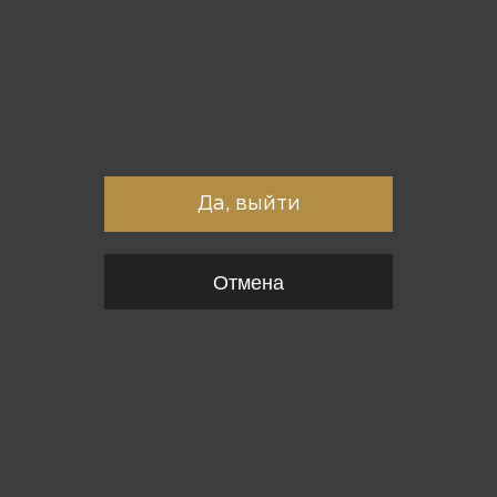
Вы точно хотите выйти?
Да, выйти
Отмена
{*
*}