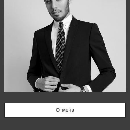
Bobur
+998909166696
Отмена