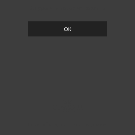
Вы удалили товар из корзины
ОК
Пожалуйста, установите размер