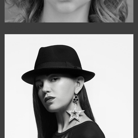
Galya
+998911648651