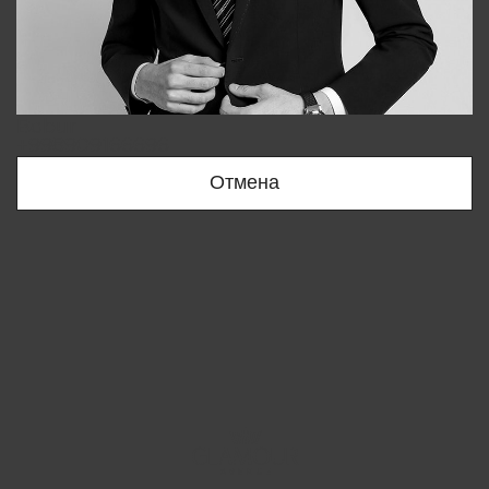
Bobur
+998909166696
Отмена