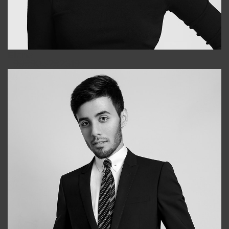
Elena
+998903282619