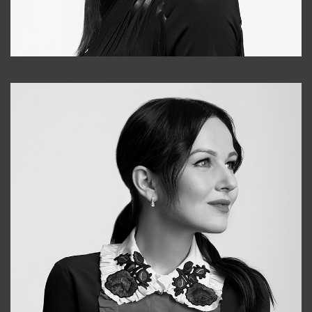
Tonya
+998931718866