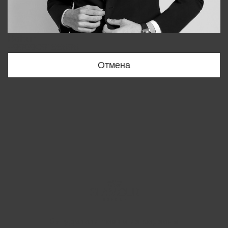
Bobur
+998909166696
Отмена
Вы удалили товар из корзины