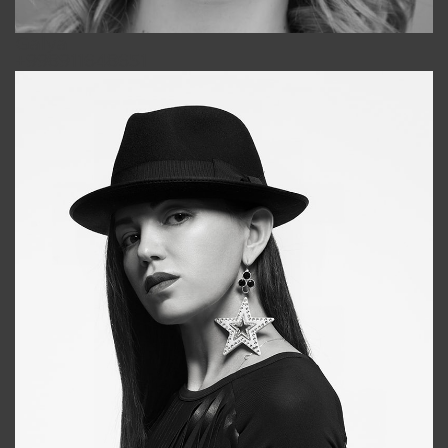
Galya
+998911648651