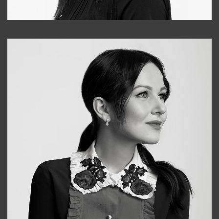
Tonya
+998931718866