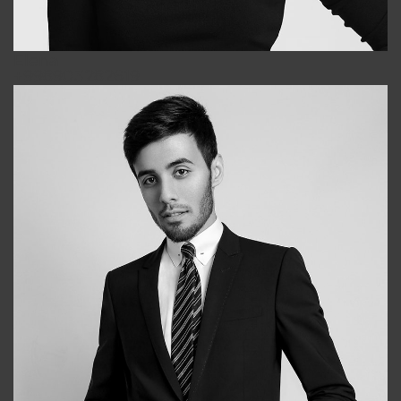
Elena
+998903282619