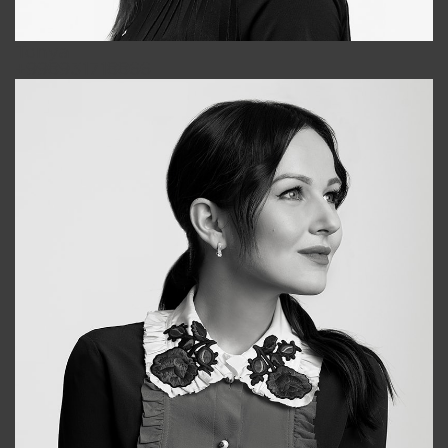
Tonya
+998931718866