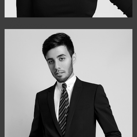
Elena
+998903282619