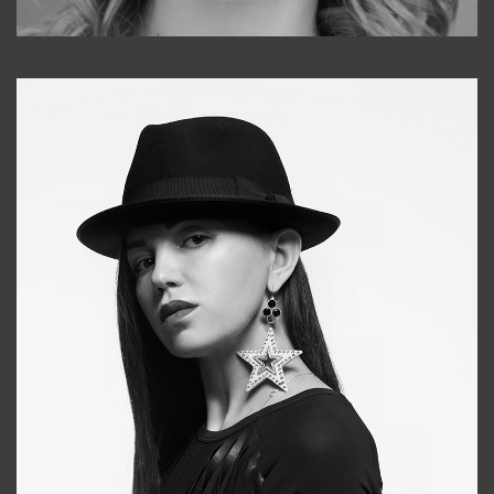
Galya
+998911648651