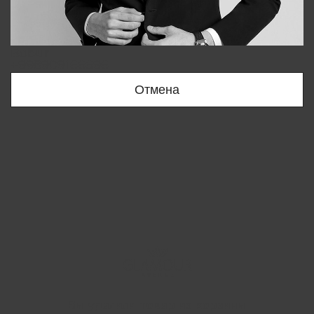
Bobur
+998909166696
Отмена
Вы удалили товар из корзины