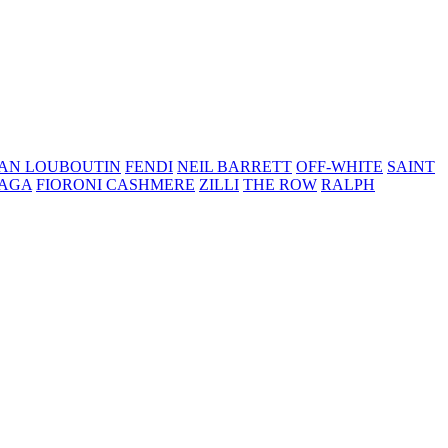
IAN LOUBOUTIN
FENDI
NEIL BARRETT
OFF-WHITE
SAINT
IAGA
FIORONI CASHMERE
ZILLI
THE ROW
RALPH