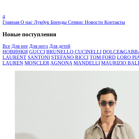
4
Главная
О нас
Лукбук
Бренды
Сервис
Новости
Контакты
Новые поступления
Все
Для нее
Для него
Для детей
НОВИНКИ
GUCCI
BRUNELLO CUCINELLI
DOLCE&GABB
LAURENT
SANTONI
STEFANO RICCI
TOM FORD
LORO PI
LAUREN
MONCLER
AGNONA
MANDELLI
MAURIZIO BAL