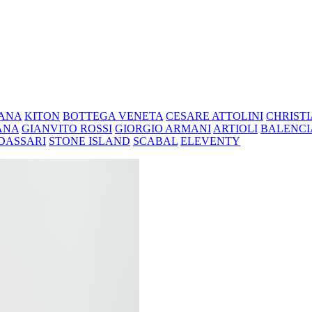
ANA
KITON
BOTTEGA VENETA
CESARE ATTOLINI
CHRIST
ANA
GIANVITO ROSSI
GIORGIO ARMANI
ARTIOLI
BALENC
DASSARI
STONE ISLAND
SCABAL
ELEVENTY