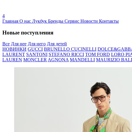
4
Главная
О нас
Лукбук
Бренды
Сервис
Новости
Контакты
Новые поступления
Все
Для нее
Для него
Для детей
НОВИНКИ
GUCCI
BRUNELLO CUCINELLI
DOLCE&GABB
LAURENT
SANTONI
STEFANO RICCI
TOM FORD
LORO PI
LAUREN
MONCLER
AGNONA
MANDELLI
MAURIZIO BAL