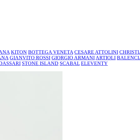
ANA
KITON
BOTTEGA VENETA
CESARE ATTOLINI
CHRIST
ANA
GIANVITO ROSSI
GIORGIO ARMANI
ARTIOLI
BALENC
DASSARI
STONE ISLAND
SCABAL
ELEVENTY