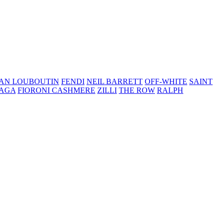
IAN LOUBOUTIN
FENDI
NEIL BARRETT
OFF-WHITE
SAINT
IAGA
FIORONI CASHMERE
ZILLI
THE ROW
RALPH