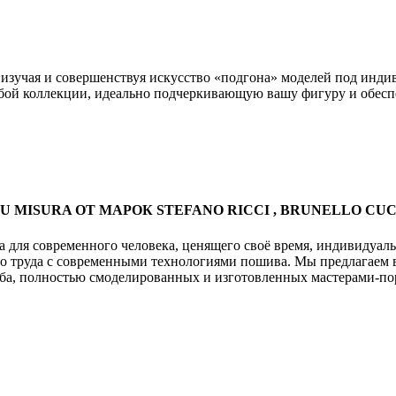
учая и совершенствуя искусство «подгона» моделей под индив
юбой коллекции, идеально подчеркивающую вашу фигуру и обес
ISURA ОТ МАРОК STEFANO RICCI , BRUNELLO CUCIN
я современного человека, ценящего своё время, индивидуальн
го труда с современными технологиями пошива. Мы предлагае
оба, полностью смоделированных и изготовленных мастерами-п