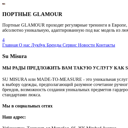
ПОРТНЫЕ GLAMOUR
Портные GLAMOUR проходят регулярные тренинги в Европе, из
абсолютно уникальную, адаптированную под вас модель из л
4
Главная
О нас
Лукбук
Бренды
Сервис
Новости
Контакты
Su Misura
МЫ РАДЫ ПРЕДЛОЖИТЬ ВАМ ТАКУЮ УСЛУГУ КАК SU M
SU MISURA или MADE-TO-MEASURE - это уникальная услуга дл
к выбору одежды, предполагающий разумное сочетание ручно
брендов, возможность создания уникальных предметов гардер
стандартами люкса.
Мы в социальных сетях
Наш адрес: