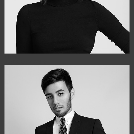
Elena
+998903282619