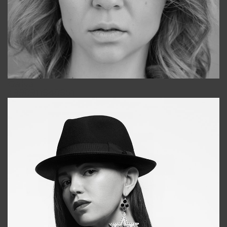
Galya
+998911648651