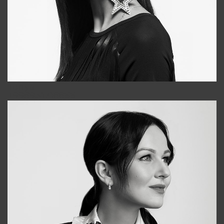
Tonya
+998931718866