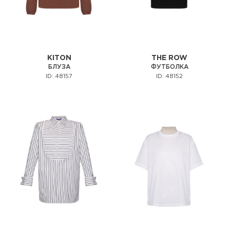
KITON
THE ROW
БЛУЗА
ФУТБОЛКА
ID: 48157
ID: 48152