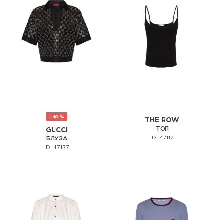
- 40 %
THE ROW
ТОП
GUCCI
ID: 47112
БЛУЗА
ID: 47137