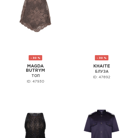
- 30 %
- 30 %
MAGDA
KHAITE
BUTRYM
БЛУЗА
ТОП
ID: 47892
ID: 47930