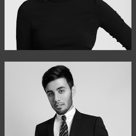
Elena
+998903282619