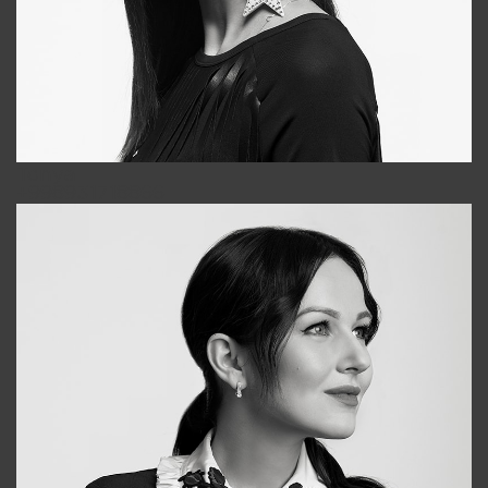
Tonya
+998931718866