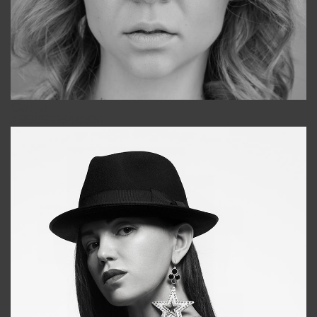
Galya
+998911648651