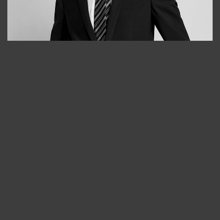
Bobur
+998909166696
Отмена