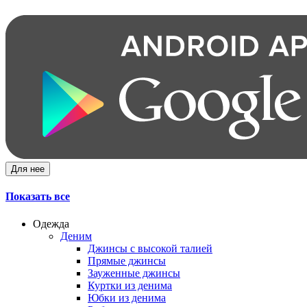
Для нее
Показать все
Одежда
Деним
Джинсы с высокой талией
Прямые джинсы
Зауженные джинсы
Куртки из денима
Юбки из денима