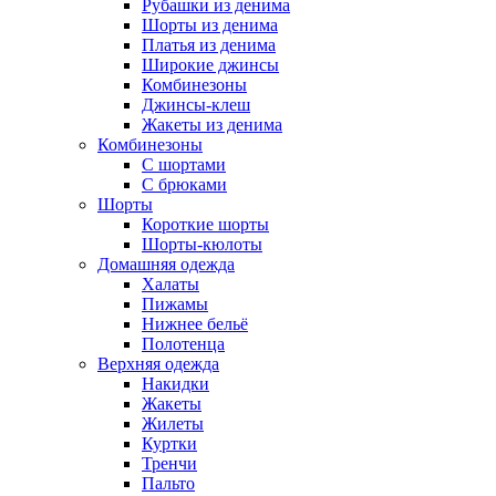
Рубашки из денима
Шорты из денима
Платья из денима
Широкие джинсы
Комбинезоны
Джинсы-клеш
Жакеты из денима
Комбинезоны
С шортами
С брюками
Шорты
Короткие шорты
Шорты-кюлоты
Домашняя одежда
Халаты
Пижамы
Нижнее бельё
Полотенца
Верхняя одежда
Накидки
Жакеты
Жилеты
Куртки
Тренчи
Пальто