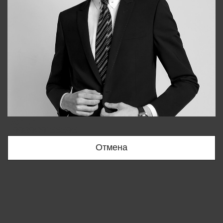
Bobur
+998909166696
Отмена