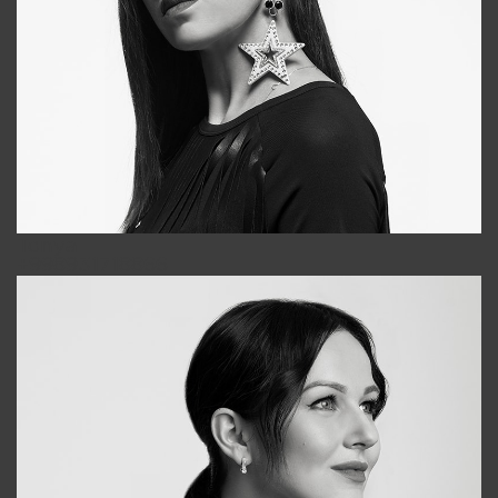
Tonya
+998931718866