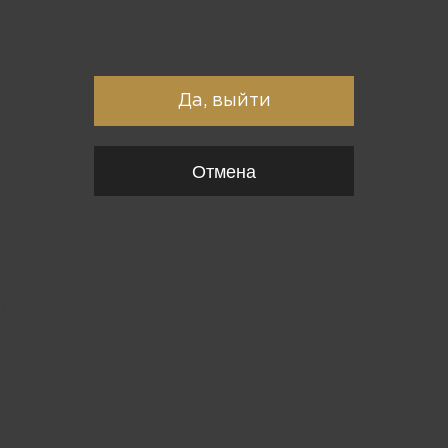
Вы точно хотите выйти?
Да, выйти
Отмена
{*
*}