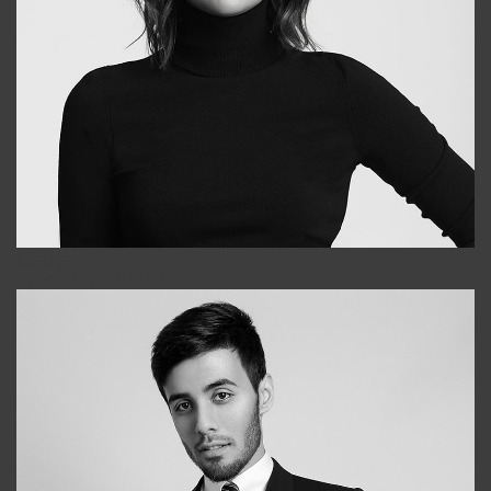
Elena
+998903282619