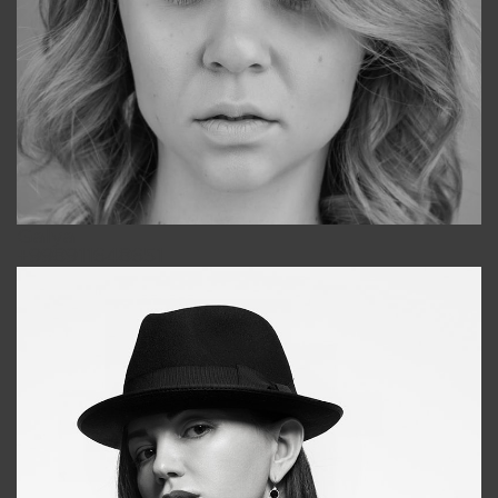
Galya
+998911648651