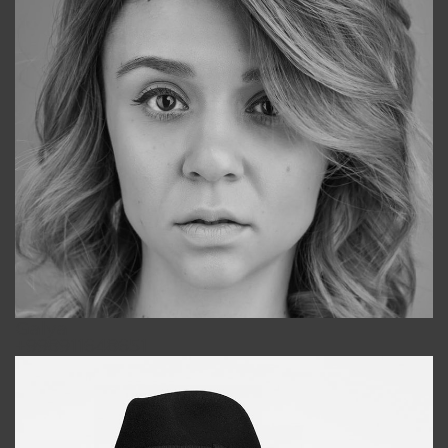
Galya
+998911648651