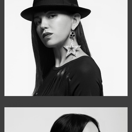
Tonya
+998931718866