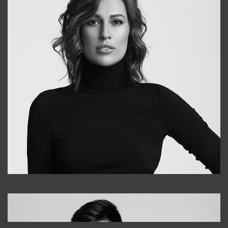
Elena
+998903282619