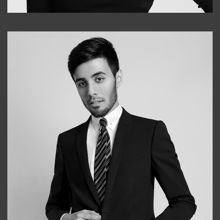
Elena
+998903282619