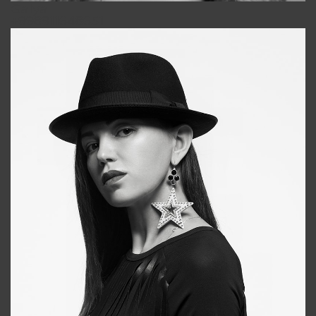
Galya
+998911648651