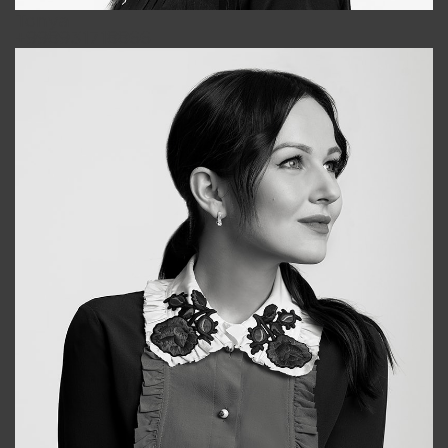
Tonya
+998931718866