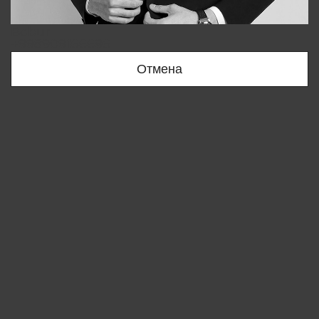
Bobur
+998909166696
Отмена
Вы удалили товар из корзины