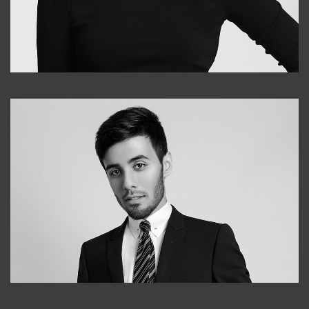
Elena
+998903282619