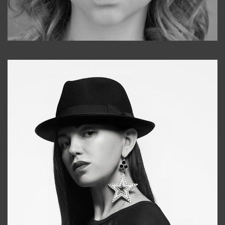
Galya
+998911648651