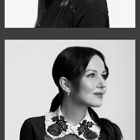
Tonya
+998931718866