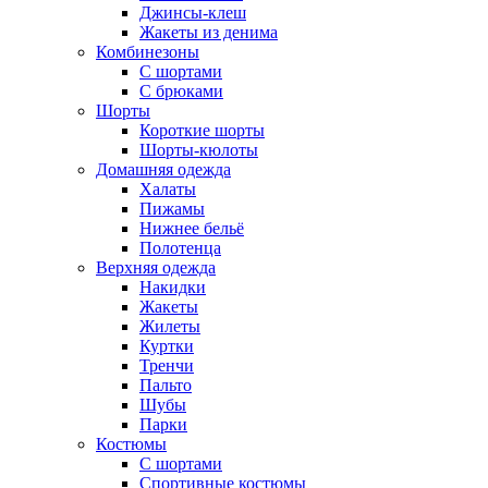
Джинсы-клеш
Жакеты из денима
Комбинезоны
С шортами
С брюками
Шорты
Короткие шорты
Шорты-кюлоты
Домашняя одежда
Халаты
Пижамы
Нижнее бельё
Полотенца
Верхняя одежда
Накидки
Жакеты
Жилеты
Куртки
Тренчи
Пальто
Шубы
Парки
Костюмы
С шортами
Спортивные костюмы