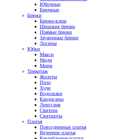
Юбочные
Брючные
Брюки
Брюки-клеш
Широкие брюки
Прямые брюки
Зауженные брюки
Лосины
Юбки
Макси
Миди
Мини
Трикотаж
Жилеты
Поло
Худи
Водолазки
Кардиганы
Лонгслив
Свитера
Свитшоты
Платья
Повседневные платья
Вечерние платья
Коктейльные платья