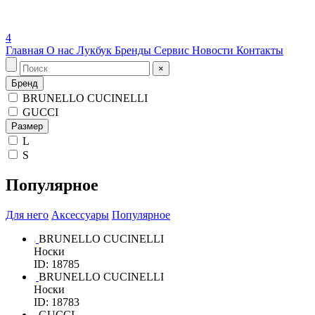
4
Главная
О нас
Лукбук
Бренды
Сервис
Новости
Контакты
×
Бренд
BRUNELLO CUCINELLI
GUCCI
Размер
L
S
Популярное
Для него
Аксессуары
Популярное
BRUNELLO CUCINELLI
Носки
ID: 18785
BRUNELLO CUCINELLI
Носки
ID: 18783
GUCCI