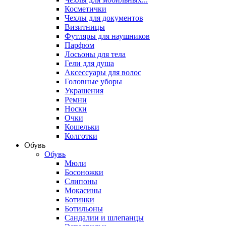
Косметички
Чехлы для документов
Визитницы
Футляры для наушников
Парфюм
Лосьоны для тела
Гели для душа
Аксессуары для волос
Головные уборы
Украшения
Ремни
Носки
Очки
Кошельки
Колготки
Обувь
Обувь
Мюли
Босоножки
Слипоны
Мокасины
Ботинки
Ботильоны
Сандалии и шлепанцы