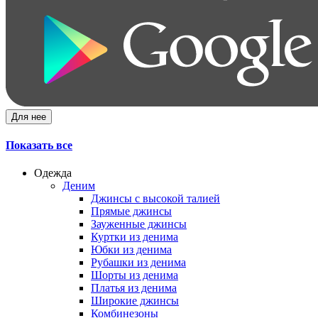
Для нее
Показать все
Одежда
Деним
Джинсы с высокой талией
Прямые джинсы
Зауженные джинсы
Куртки из денима
Юбки из денима
Рубашки из денима
Шорты из денима
Платья из денима
Широкие джинсы
Комбинезоны