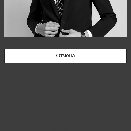
Bobur
+998909166696
Отмена