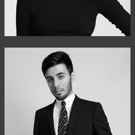
Elena
+998903282619