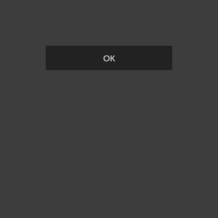
Вы удалили товар из корзины
ОК
Пожалуйста, установите размер