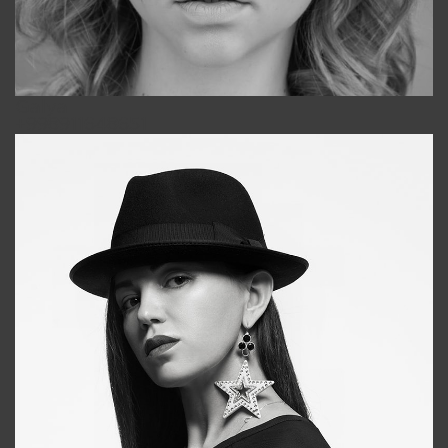
Galya
+998911648651