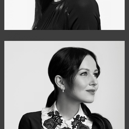
Tonya
+998931718866