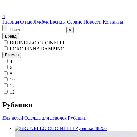
4
Главная
О нас
Лукбук
Бренды
Сервис
Новости
Контакты
×
Бренд
BRUNELLO CUCINELLI
LORO PIANA BAMBINO
Размер
4
6
8
10
12
12+
Рубашки
Для детей
Одежда для девочек
Рубашки