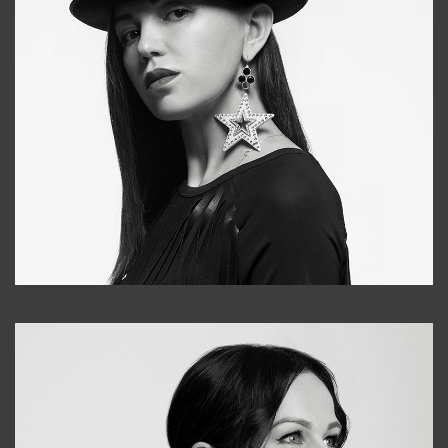
Tonya
+998931718866