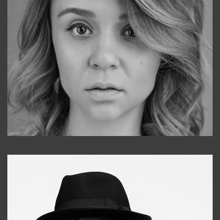
Galya
+998911648651