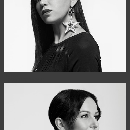
Tonya
+998931718866