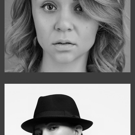
Galya
+998911648651