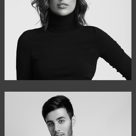
Elena
+998903282619