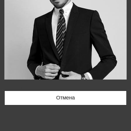
Bobur
+998909166696
Отмена