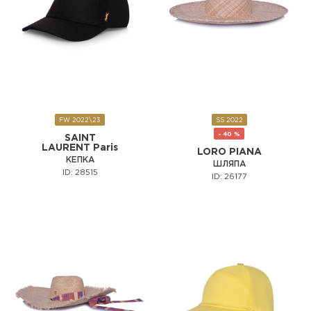
FW 2022\23
SS 2022
- 40 %
SAINT
LAURENT Paris
LORO PIANA
КЕПКА
ШЛЯПА
ID: 28515
ID: 26177