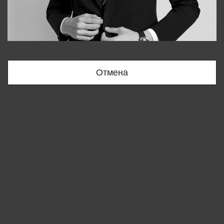
Bobur
+998909166696
Отмена