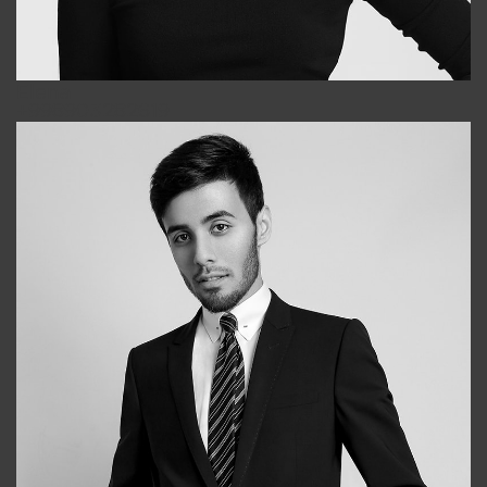
Elena
+998903282619