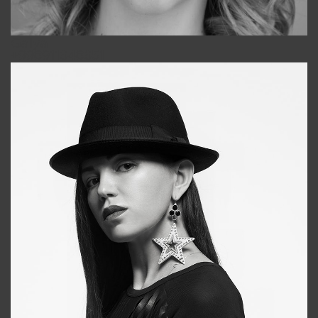
Galya
+998911648651