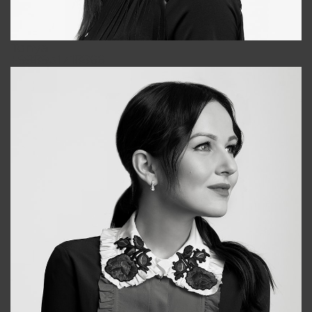
Tonya
+998931718866